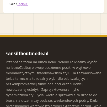
Sold :
Login>>
vansilfhoutmode.nl
Przenośna torba na lunch Kolor:Zielony To idealny wybór
na letnieZadbaj o swoje codzienne posiki w wyjtkowo
minimalistycznym, skandynawskim stylu. Ta zaawansowana
torba termiczna to idealny wybr dla osb szukajcych
bezkompromisowej funkcjonalnoci oraz surowej,
nowoczesnej estetyki. Zaprojektowana z myl o
dynamicznym stylu ycia, wietnie sprawdzi si w drodze do
biura, na uczelni czy podczas weekendowych podry. Dziki
profesjonalnej warstwie izolacyjnej skutecznie chroni Twoje