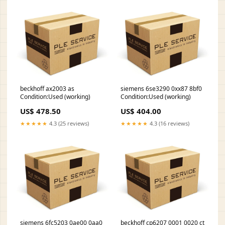
beckhoff ax2003 as
siemens 6se3290 0xx87 8bf0
Condition:Used (working)
Condition:Used (working)
US$ 478.50
US$ 404.00
★★★★★
4.3 (25 reviews)
★★★★★
4.3 (16 reviews)
siemens 6fc5203 0ae00 0aa0
beckhoff cp6207 0001 0020 ct