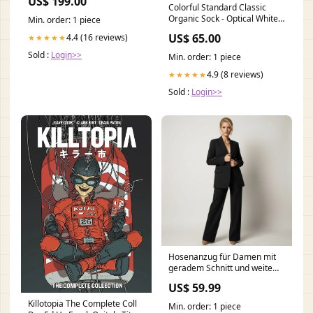
US$ 199.00
Colorful Standard Classic
Organic Sock - Optical White
Min. order: 1 piece
Kortärmade t-shirts
US$ 65.00
4.4 (16 reviews)
★★★★★
Sold :
Login>>
Min. order: 1 piece
4.9 (8 reviews)
★★★★★
Sold :
Login>>
Hosenanzug für Damen mit
geradem Schnitt und weitem
Bein stöpselnde Sohle
US$ 59.99
Killotopia The Complete Coll
Min. order: 1 piece