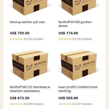
halstrup walcher p26 sata
beckhoff kl1408 gardner-
denver
US$ 755.50
US$ 174.00
★★★★★
4.3 (16 reviews)
★★★★★
4.3 (10 reviews)
beckhoff bk5120 Stan:Nowy w
lauer pcs095 Condition:Used
otwartym opakowaniu
(working)
US$ 672.50
US$ 565.00
★★★★★
4.3 (29 reviews)
★★★★★
4.2 (27 reviews)