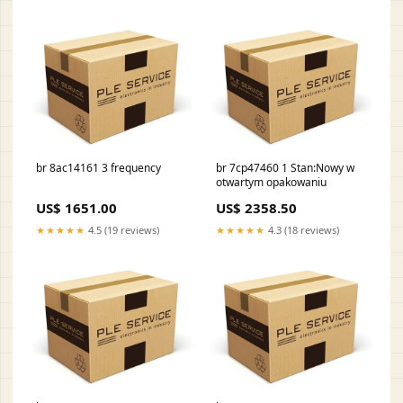
br 8ac14161 3 frequency
br 7cp47460 1 Stan:Nowy w
otwartym opakowaniu
US$ 1651.00
US$ 2358.50
★★★★★
4.5 (19 reviews)
★★★★★
4.3 (18 reviews)