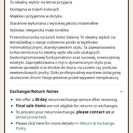
To idealny wybór na letnie przyjęcia
Dostępna w trzech kolorach
Miękkie i przyjemne w dotyku
Starannie wykonana z wysokiej jakości materiałów
Stylowa i elegancka mała torebka
Przenośna torba na lunch Kolor:Zielony To idealny wybór na
letnieZadbaj o swoje codzienne posiki w wyjtkowo
minimalistycznym, skandynawskim stylu. Ta zaawansowana
torba termiczna to idealny wybr dla osb szukajcych
bezkompromisowej funkcjonalnoci oraz surowej, nowoczesnej
estetyki. Zaprojektowana z myl o dynamicznym stylu ycia,
wietnie sprawdzi si w drodze do biura, na uczelni czy podczas
weekendowych podry. Dziki profesjonalnej warstwie izolacyjnej
skutecznie chroni Twoje jedzenie przed wpywem temperatury
Exchange/Return Notes
We offer a
30-day
return/exchange service after receiving.
Final sale items
are not eligible for returns or exchanges.
To process your return/exchange,
please contact us
at
[email protected]
Please click here for more details>>>
Return & Exchange
Policy